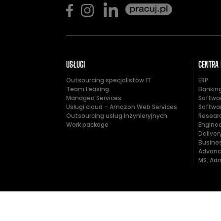
USŁUGI
CENTRA
Outsourcing specjalistów IT
ERP
Team Leasing
Banking
Managed Services
Softwa
Usługi cloud – Amazon Web Services
Softwa
Outsourcing usług inżynieryjnych
Resear
Work package
Engine
Delive
Busines
Advanc
MS, Adm