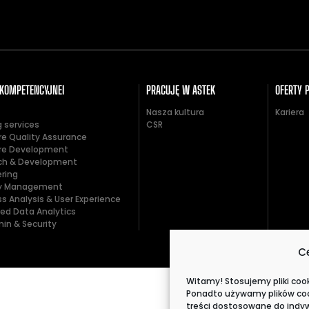
 KOMPETENCYJNEI
PRACUJĘ W ASTEK
OFERTY 
Nasza kultura
Kariera
 services
CSR
re Quality Assurance
re Development
ch & Development
ering
ry Management
s Analysis & User Experience
ed Data Analytics
in & Security
C
Witamy! Stosujemy pliki coo
Ponadto używamy plików cook
treści dostosowane do indyw