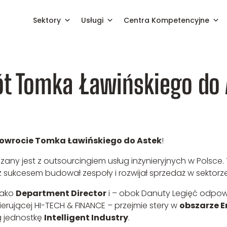
Sektory
Usługi
Centra Kompetencyjne
go do Astek!
t Tomka Ławińskiego do 
owrocie Tomka Ławińskiego do Astek
!
zany jest z outsourcingiem usług inżynieryjnych w Polsce
z sukcesem budował zespoły i rozwijał sprzedaż w sektorz
jako
Department Director
i – obok Danuty Legięć odpowi
erującej HI-TECH & FINANCE – przejmie stery w
obszarze En
ą jednostkę
Intelligent Industry
.