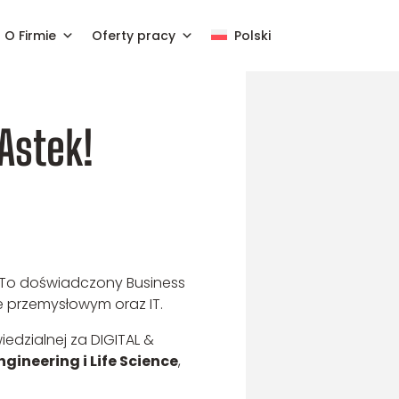
O Firmie
Oferty pracy
Polski
Astek!
. To doświadczony Business
e przemysłowym oraz IT.
edzialnej za DIGITAL &
gineering i Life Science
,