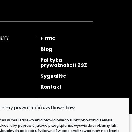
Firma
PRACY
Blog
Polityka
prywatności i ZSZ
Sygnaliści
Kontakt
enimy prywatność użytkowników
kies w celu zapewnienia prawidłowego funkcjonowania serwisu.
ies, aby poprawić jakość przeglądania, wyświetlać reklamy lub
idualnych potrzeb użytkowników oraz analizować ruch na stronie.