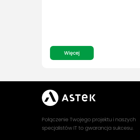
Więcej
Połączenie Twojego projektu i naszych
specjalistów IT to gwarancja sukcesu.