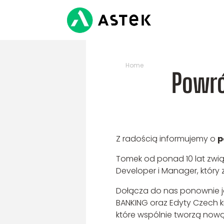
Home
>
Powrót Tomka Ławińskie
Powró
Z radością informujemy o
p
Tomek od ponad 10 lat zwią
Developer i Manager, który 
Dołącza do nas ponownie 
BANKING oraz Edyty Czech ki
które wspólnie tworzą now