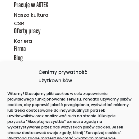
Pracuję w ASTEK
Nasza kultura
CSR
Oferty pracy
Kariera
Firma
Blog
Polityka prywatności i ZSZ
Cenimy prywatność
Polityka Plików Cookies
użytkowników
Sygnaliści
Witamy! Stosujemy pliki cookies w celu zapewnienia
Kontakt
prawidłowego funkcjonowania serwisu. Ponadto używamy plików
cookies, aby poprawić jakość przeglądania, wyświetlać reklamy
lub treści dostosowane do indywidualnych potrzeb
użytkowników oraz analizować ruch na stronie. Kliknięcie
przycisku "Akceptuj wszystkie" oznacza zgodę na
wykorzystywanie przez nas wszystkich plików cookies. Jeżeli
chcesz dostosować swoje zgody, kliknij "Zarządzaj cookies".
Wyrażoną zgodę możesz wycofać w każdym momencie,