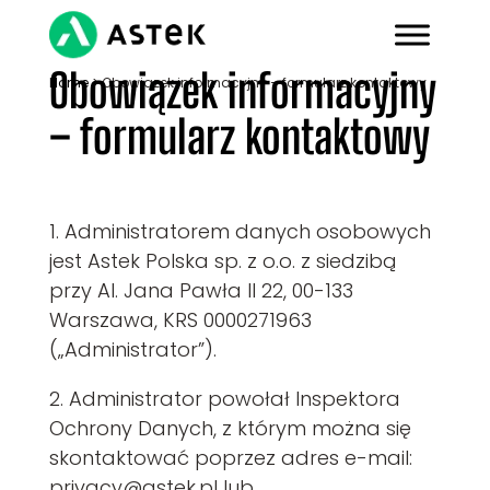
Obowiązek informacyjny
Home
>
Obowiązek informacyjny – formularz kontaktowy
– formularz kontaktowy
1. Administratorem danych osobowych
jest Astek Polska sp. z o.o. z siedzibą
przy Al. Jana Pawła II 22, 00-133
Warszawa, KRS 0000271963
(„Administrator”).
2. Administrator powołał Inspektora
Ochrony Danych, z którym można się
skontaktować poprzez adres e-mail:
privacy@astek.pl lub