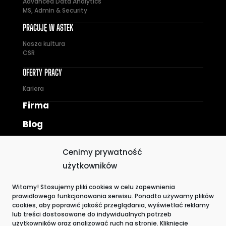
Advanced Data Analytics
MS, Admin & Security
PRACUJĘ W ASTEK
Nasza kultura
CSR
OFERTY PRACY
Kariera
Firma
Blog
Polityka prywatności i ZSZ
Cenimy prywatność
Polityka Plików Cookies
użytkowników
Sygnaliści
Witamy! Stosujemy pliki cookies w celu zapewnienia
prawidłowego funkcjonowania serwisu. Ponadto używamy plików
Kontakt
cookies, aby poprawić jakość przeglądania, wyświetlać reklamy
lub treści dostosowane do indywidualnych potrzeb
użytkowników oraz analizować ruch na stronie. Kliknięcie