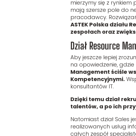
mierzymy się z rynkiem 
mają szersze pole do n
pracodawcy. Rozwiązań te
ASTEK Polska działu R
zespołach oraz zwięks
Dział Resource Ma
Aby jeszcze lepiej zro
na opowiedzenie, gdzie z
Management ściśle wsp
Kompetencyjnymi.
Wsp
konsultantów IT.
Dzięki temu dział rekr
talentów, a po ich prz
Natomiast dział Sales je
realizowanych usług inf
całych zespół specjalist