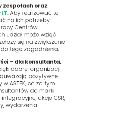
 w zespołach oraz
 IT
.
Aby realizować te
ć na ich potrzeby.
 pracy Centrów
ch udział może wziąć
łoży się na zwiększenie
 do tego zagadnienia.
ci – dla konsultanta,
ki dobrej organizacji
i zauważają pozytywne
cy w ASTEK, co za tym
onsultantów do marki
integracyjne, akcje CSR,
y, wydarzenia