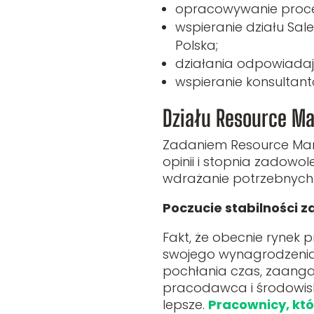
opracowywanie proced
wspieranie działu Sal
Polska;
działania odpowiadają
wspieranie konsultantó
Działu Resource Ma
Zadaniem Resource Manag
opinii i stopnia zadowo
wdrażanie potrzebnych
Poczucie stabilności z
Fakt, że obecnie rynek p
swojego wynagrodzenia
pochłania czas, zaang
pracodawca i środowisk
lepsze.
Pracownicy, któ