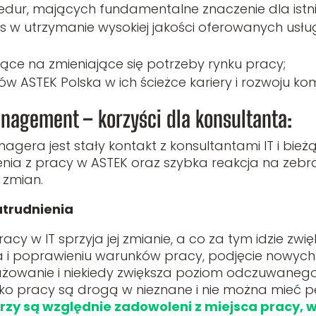
ur, mających fundamentalne znaczenie dla istnie
es w utrzymanie wysokiej jakości oferowanych usłu
ce na zmieniające się potrzeby rynku pracy;
w ASTEK Polska w ich ścieżce kariery i rozwoju kom
nagement – korzyści dla konsultanta:
era jest stały kontakt z konsultantami IT i bież
lenia z pracy w ASTEK oraz szybka reakcja na zebr
 zmian.
atrudnienia
racy w IT sprzyja jej zmianie, a co za tym idzie zwi
 i poprawieniu warunków pracy, podjęcie nowy
ażowanie i niekiedy zwiększa poziom odczuwaneg
o pracy są drogą w nieznane i nie można mieć p
rzy są względnie zadowoleni z miejsca pracy, w