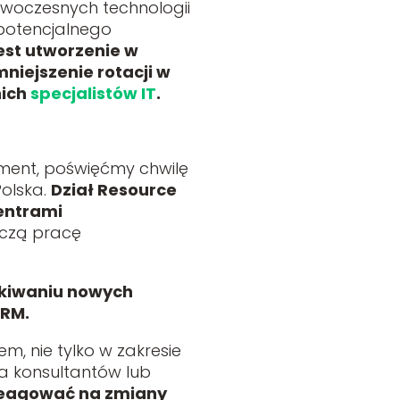
nowoczesnych technologii
 potencjalnego
est utworzenie w
iejszenie rotacji w
nich
specjalistów IT
.
ement, poświęćmy chwilę
olska.
Dział Resource
Centrami
łączą pracę
zukiwaniu nowych
 RM.
m, nie tylko w zakresie
ia konsultantów lub
 reagować na zmiany