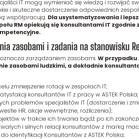
liści IT mogą wymieniać się wiedzą i rozwijać swoj
bkie i skuteczne dostarczenie odpowiednich zespo
bą współpracują.
Dla usystematyzowania i lepsz
połu RM opiekują się konsultantami IT zgodnie 
ompetencyjne.
nia zasobami i zadania na stanowisku 
oznacza zarządzaniem zasobami.
W przypadku 
nie zasobami ludzkimi, a dokładnie konsultanta
lu zmniejszenie rotacji w zespołach IT;
atysfakcji konsultantów IT z pracy w ASTEK Polska;
ch problemów specjalistów IT (dostarczenie i zmi
kwestie HR, akcje wewnętrzne, rozliczenia);
ektów w trakcie ich trwania bądź po ich zakończe
ałych i silnych relacji konsultantów z marką maci
do identyfikacji Konsultantów z ASTEK Polska;