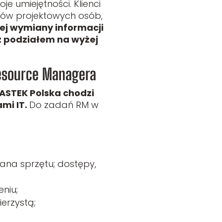
e umiejętności. Klienci
łów projektowych osób,
ej wymiany informacji
z podziałem na wyżej
Resource Managera
ASTEK Polska chodzi
mi IT.
Do zadań RM w
ana sprzętu; dostępy,
niu;
erzystą;