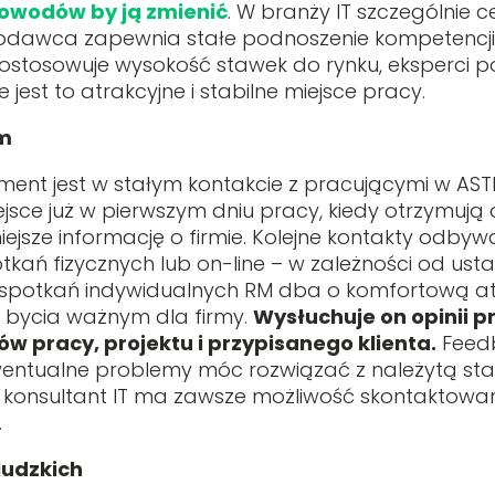
powodów by ją zmienić
. W branży IT szczególnie c
racodawca zapewnia stałe podnoszenie kompetencji
ostosowuje wysokość stawek do rynku, eksperci po
 jest to atrakcyjne i stabilne miejsce pracy.
ym
ent jest w stałym kontakcie z pracującymi w ASTE
jsce już w pierwszym dniu pracy, kiedy otrzymują
jsze informację o firmie. Kolejne kontakty odbywają
tkań fizycznych lub on-line – w zależności od ust
spotkań indywidualnych RM dba o komfortową atm
 bycia ważnym dla firmy.
Wysłuchuje on opinii 
w pracy, projektu i przypisanego klienta.
Feedb
entualne problemy móc rozwiązać z należytą sta
, konsultant IT ma zawsze możliwość skontaktowan
.
ludzkich