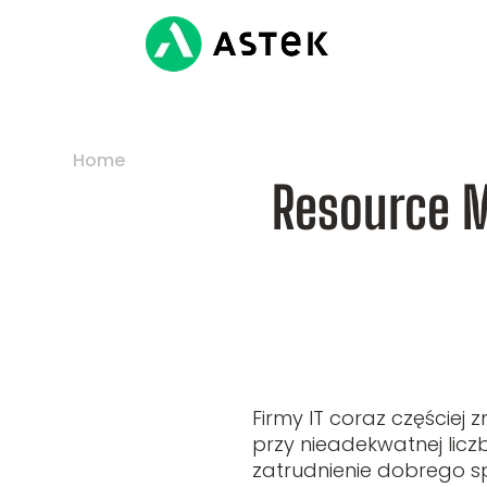
Home
>
Resource Manager – kto to jest i jaką r
Resource Ma
Firmy IT coraz częściej
przy nieadekwatnej licz
zatrudnienie dobrego sp