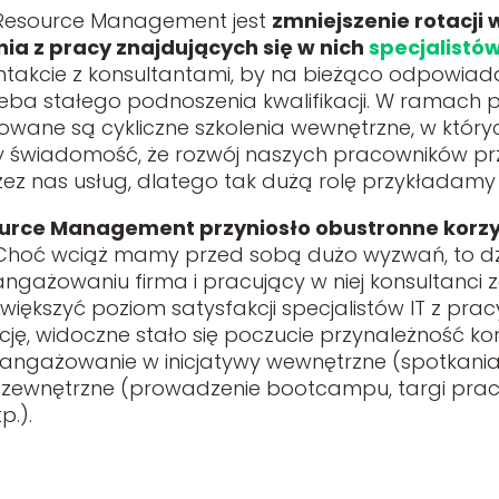
Resource Management jest
zmniejszenie rotacji
ia z pracy znajdujących się w nich
specjalistów
ntakcie z konsultantami, by na bieżąco odpowiada
rzeba stałego podnoszenia kwalifikacji. W ramach
owane są cykliczne szkolenia wewnętrzne, w który
 świadomość, że rozwój naszych pracowników prze
zez nas usług, dlatego tak dużą rolę przykładamy
urce Management przyniosło obustronne korzyś
 Choć wciąż mamy przed sobą dużo wyzwań, to dzię
aangażowaniu firma i pracujący w niej konsultanc
większyć poziom satysfakcji specjalistów IT z pra
tację, widoczne stało się poczucie przynależność k
aangażowanie w inicjatywy wewnętrzne (spotkania 
 zewnętrzne (prowadzenie bootcampu, targi prac
p.).