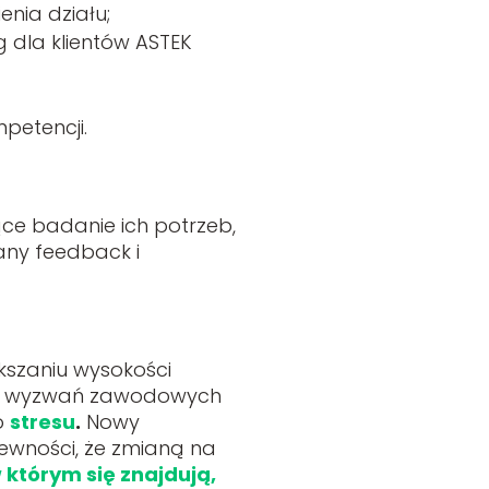
nia działu;
g dla klientów ASTEK
petencji.
ące badanie ich potrzeb,
any feedback i
ększaniu wysokości
ch wyzwań zawodowych
o
stresu
.
Nowy
ewności, że zmianą na
 którym się znajdują,