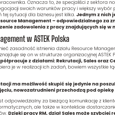
pracownika. Oznacza to, że specjaliści z sektora 
egocjacji swoich warunków pracy i większy wybór
j sytuacji dla biznesu jest kilka.
Jednym z nich j
esource Management – odpowiedzialnego za zmn
zenie zadowolenia z pracy znajdujących się w 
nagement w ASTEK Polska
zumieć zasadność istnienia działu Resource Manag
najduje się on w strukturze organizacyjnej ASTEK P
ółpracuje z działami: Rekrutacji, Sales oraz 
iera je w realizacji ich zadań, bowiem wszystkie 
utacji ma możliwość skupić się jedynie na pos
yjęciu, nowozatrudnieni przechodzą pod opiekę
st odpowiedzialny za bieżącą komunikację z kliente
ormatycznych, ale także w kontekście dostarczan
ów.
Dzięki pracy RM, dział Sales może szybciej