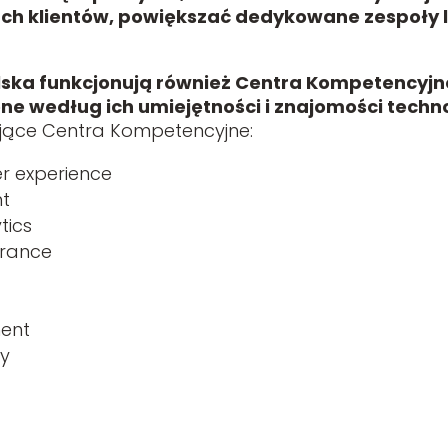
ch klientów, powiększać dedykowane zespoły l
lska funkcjonują również Centra Kompetencyjne
e według ich umiejętności i znajomości techno
ujące Centra Kompetencyjne:
er experience
t
tics
urance
t
ment
ty