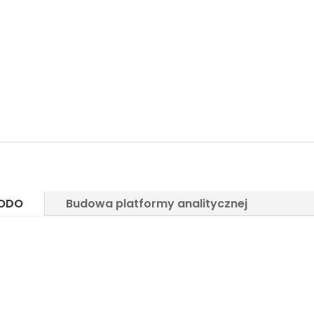
RODO
Budowa platformy analitycznej
 w ramach RODO