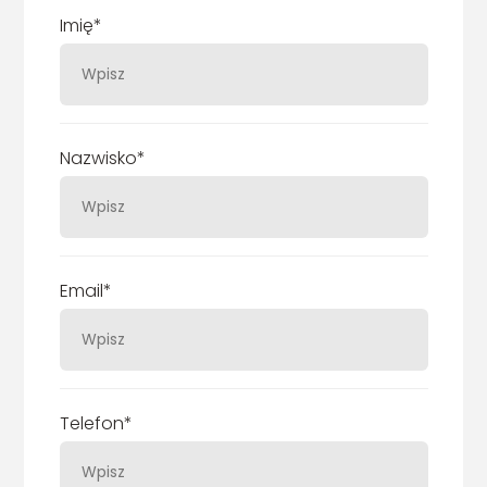
Imię*
Nazwisko*
Email*
Telefon*