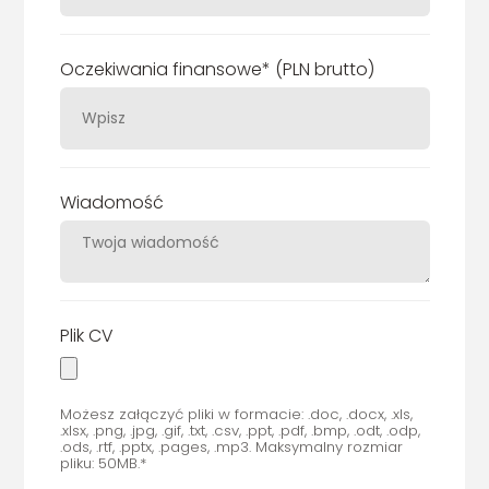
Oczekiwania finansowe* (PLN brutto)
Wiadomość
Plik CV
Możesz załączyć pliki w formacie: .doc, .docx, .xls,
.xlsx, .png, .jpg, .gif, .txt, .csv, .ppt, .pdf, .bmp, .odt, .odp,
.ods, .rtf, .pptx, .pages, .mp3. Maksymalny rozmiar
pliku: 50MB.*