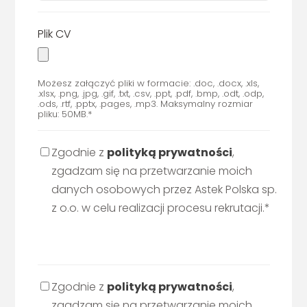
Plik CV
Możesz załączyć pliki w formacie: .doc, .docx, .xls,
.xlsx, .png, .jpg, .gif, .txt, .csv, .ppt, .pdf, .bmp, .odt, .odp,
.ods, .rtf, .pptx, .pages, .mp3. Maksymalny rozmiar
pliku: 50MB.*
Zgodnie z
polityką prywatności
,
zgadzam się na przetwarzanie moich
danych osobowych przez Astek Polska sp.
z o.o. w celu realizacji procesu rekrutacji.*
Zgodnie z
polityką prywatności
,
zgadzam się na przetwarzanie moich