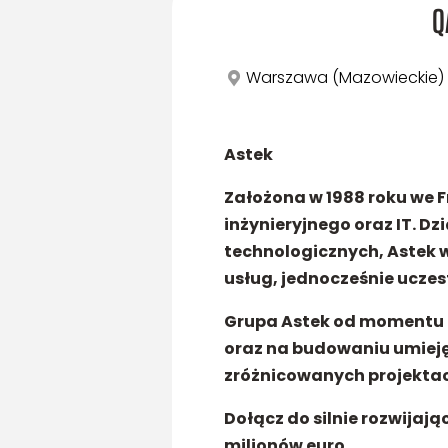
Q
Warszawa (Mazowieckie)
Astek
Założona w 1988 roku we 
inżynieryjnego oraz IT. Dz
technologicznych, Astek 
usług, jednocześnie uczes
Grupa Astek od momentu p
oraz na budowaniu umieję
zróżnicowanych projektach
Dołącz do silnie rozwijając
milionów euro.