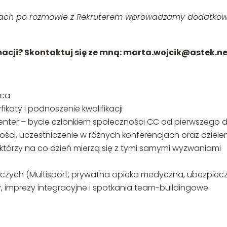
ach po rozmowie z Rekruterem wprowadzamy dodatkowy 
macji? Skontaktuj się ze mną: marta.wojcik@astek.n
aca
fikaty i podnoszenie kwalifikacji
ter – bycie członkiem społeczności CC od pierwszego dn
ości, uczestniczenie w różnych konferencjach oraz dzieleni
którzy na co dzień mierzą się z tymi samymi wyzwaniami
czych (Multisport, prywatna opieka medyczna, ubezpiecz
, imprezy integracyjne i spotkania team-buildingowe