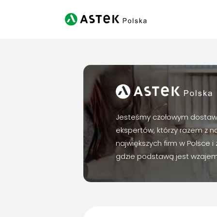
Jesteśmy czołowym dostawcą u
ekspertów, którzy razem z n
największych firm w Polsce 
gdzie podstawą jest wzajemn