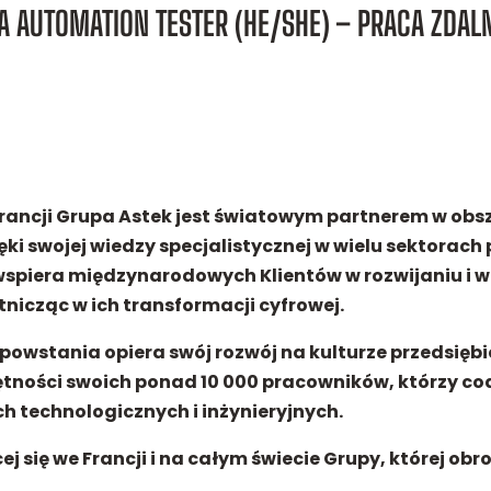
A AUTOMATION TESTER (HE/SHE) – PRACA ZDAL
Francji Grupa Astek jest światowym partnerem w ob
ięki swojej wiedzy specjalistycznej w wielu sektorac
wspiera międzynarodowych Klientów w rozwijaniu i 
tnicząc w ich transformacji cyfrowej.
owstania opiera swój rozwój na kulturze przedsiębi
tności swoich ponad 10 000 pracowników, którzy co
 technologicznych i inżynieryjnych.
ej się we Francji i na całym świecie Grupy, której obr