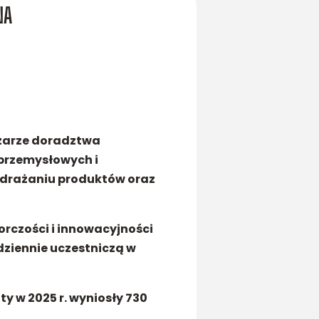
NA
szarze doradztwa
h przemysłowych i
wdrażaniu produktów oraz
orczości i innowacyjności
dziennie uczestniczą w
oty w 2025 r. wyniosły 730