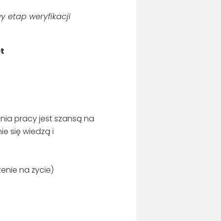
etap weryfikacji
et
ia pracy jest szansą na
e się wiedzą i
enie na życie)