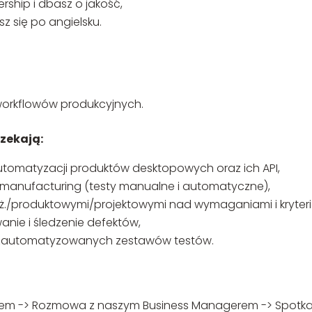
rship i dbasz o jakość,
z się po angielsku.
orkflowów produkcyjnych.
czekają:
utomatyzacji produktów desktopowych oraz ich API,
 manufacturing (testy manualne i automatyczne),
ż./produktowymi/projektowymi nad wymaganiami i kryteri
anie i śledzenie defektów,
e zautomatyzowanych zestawów testów.
m -> Rozmowa z naszym Business Managerem -> Spotkani