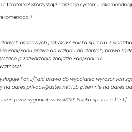
je ta oferta? Skorzystaj z naszego systemu rekomendacji i
m-rekomendacji/
anych osobowych jest ASTEK Polska sp. z o.o. z siedzib
ługuje Pani/Panu prawo do wglądu do danych, prawo żąda
yczace przetwarzania znajdzie Pan/Pani TU:
ywatnosci
ługuje Panu/Pani prawo do wycofania wyrażonych zgó
wy na adres
privacy@astek.net
lub pisemnie na adres ad
zeń przez sygnalistów w ASTEK Polska sp. z o. o.
[Link]