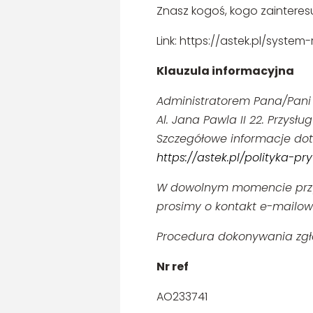
Znasz kogoś, kogo zainteresu
Link: https://astek.pl/syste
Klauzula informacyjna
Administratorem Pana/Pani d
Al. Jana Pawla II 22. Przys
Szczegółowe informacje dot
https://astek.pl/polityka-pr
W dowolnym momencie przys
prosimy o kontakt e-mailo
Procedura dokonywania zgłos
Nr ref
AO233741