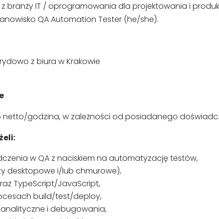
 z branży IT / oprogramowania dla projektowania i produ
anowisko QA Automation Tester (he/she).
brydowo z biura w Krakowie
e
 netto/godzina, w zależności od posiadanego doświadcze
żeli:
dczenia w QA z naciskiem na automatyzację testów,
ty desktopowe i/lub chmurowe),
raz TypeScript/JavaScript,
procesach build/test/deploy,
analityczne i debugowania,