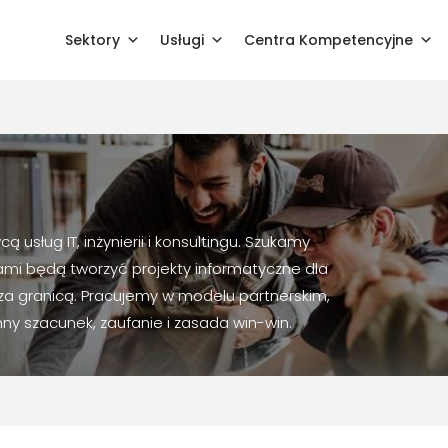
Sektory
Usługi
Centra Kompetencyjne
sług IT, inżynierii i konsultingu. Szukamy
ami będą tworzyć projekty informatyczne dla
i za granicą. Pracujemy w modelu partnerskim,
y szacunek, zaufanie i zasada win-win.