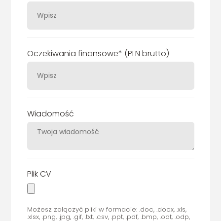
Oczekiwania finansowe* (PLN brutto)
Wiadomość
Plik CV
Możesz załączyć pliki w formacie: .doc, .docx, .xls,
.xlsx, .png, .jpg, .gif, .txt, .csv, .ppt, .pdf, .bmp, .odt, .odp,