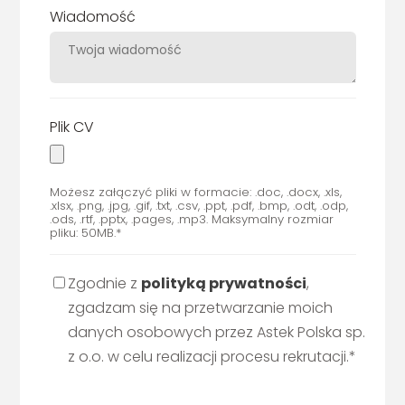
Wiadomość
Plik CV
Możesz załączyć pliki w formacie: .doc, .docx, .xls,
.xlsx, .png, .jpg, .gif, .txt, .csv, .ppt, .pdf, .bmp, .odt, .odp,
.ods, .rtf, .pptx, .pages, .mp3. Maksymalny rozmiar
pliku: 50MB.*
Zgodnie z
polityką prywatności
,
zgadzam się na przetwarzanie moich
danych osobowych przez Astek Polska sp.
z o.o. w celu realizacji procesu rekrutacji.*