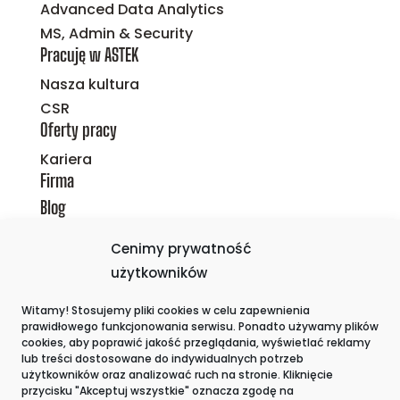
Advanced Data Analytics
MS, Admin & Security
Pracuję w ASTEK
Nasza kultura
CSR
Oferty pracy
Kariera
Firma
Blog
Polityka prywatności i ZSZ
Cenimy prywatność
Polityka Plików Cookies
użytkowników
Sygnaliści
Witamy! Stosujemy pliki cookies w celu zapewnienia
Kontakt
prawidłowego funkcjonowania serwisu. Ponadto używamy plików
cookies, aby poprawić jakość przeglądania, wyświetlać reklamy
lub treści dostosowane do indywidualnych potrzeb
użytkowników oraz analizować ruch na stronie. Kliknięcie
przycisku "Akceptuj wszystkie" oznacza zgodę na