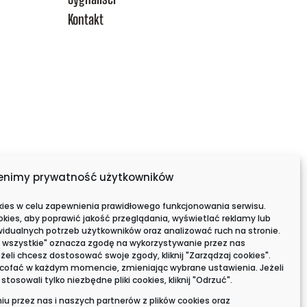
Kontakt
enimy prywatność użytkowników
kies w celu zapewnienia prawidłowego funkcjonowania serwisu.
ies, aby poprawić jakość przeglądania, wyświetlać reklamy lub
idualnych potrzeb użytkowników oraz analizować ruch na stronie.
tuj wszystkie" oznacza zgodę na wykorzystywanie przez nas
eżeli chcesz dostosować swoje zgody, kliknij "Zarządzaj cookies".
ofać w każdym momencie, zmieniając wybrane ustawienia. Jeżeli
osowali tylko niezbędne pliki cookies, kliknij "Odrzuć".
niu przez nas i naszych partnerów z plików cookies oraz