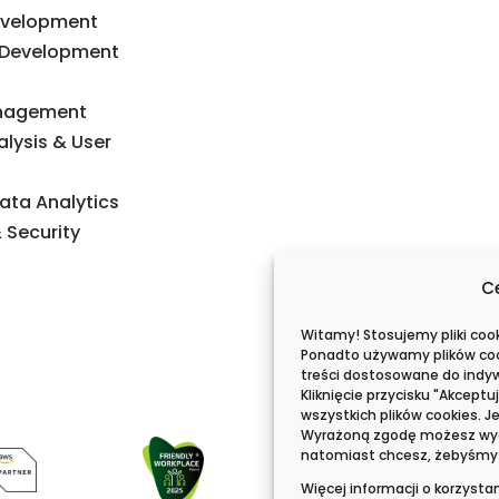
evelopment
 Development
anagement
alysis & User
ta Analytics
 Security
C
Witamy! Stosujemy pliki coo
Ponadto używamy plików cook
treści dostosowane do indyw
Kliknięcie przycisku "Akcep
wszystkich plików cookies. J
Wyrażoną zgodę możesz wyc
natomiast chcesz, żebyśmy st
Więcej informacji o korzysta