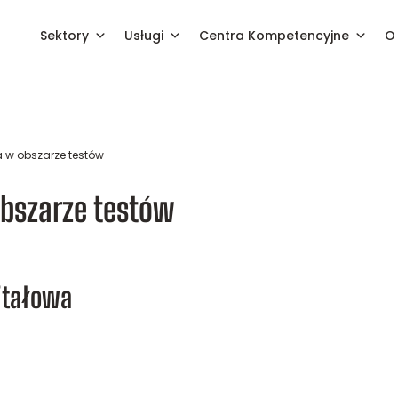
Sektory
Usługi
Centra Kompetencyjne
O 
 w obszarze testów
bszarze testów
pitałowa